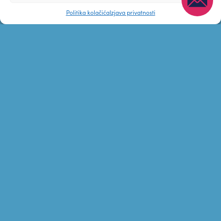
Politika kolačića
Izjava privatnosti
VIŠE
FINANCIJSKO I
POSLOVNO
SAVJETOVANJE