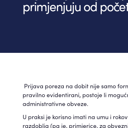
primjenjuju od poče
Prijava poreza na dobit nije samo formal
pravilno evidentirani, postoje li mogu
administrativne obveze.
U praksi je korisno imati na umu i rok
razdoblja (pa je, primjerice, za obvezn