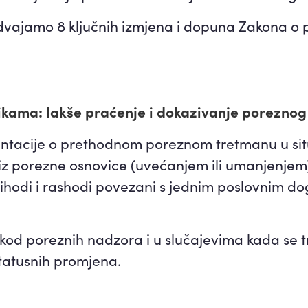
zdvajamo 8 ključnih izmjena i dopuna Zakona o po
kama: lakše praćenje i dokazivanje poreznog
ntacije o prethodnom poreznom tretmanu u sit
 iz porezne osnovice (uvećanjem ili umanjenjem
ihodi i rashodi povezani s jednim poslovnim do
od poreznih nadzora i u slučajevima kada se t
statusnih promjena.