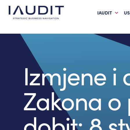
IAUDIT
US
Izmjene i
Zakona o 
dobit: 8 st