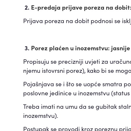
2.
E-predaja prijave poreza na dobit
Prijava poreza na dobit podnosi se isk
3.
Porez plaćen u inozemstvu: jasnij
Propisuju se precizniji uvjeti za uraču
njemu istovrsni porez), kako bi se mog
Pojašnjava se i što se uopće smatra po
poslovne jedinice u inozemstvu (status 
Treba imati na umu da se gubitak staln
inozemstvu).
Postupak se provodi kroz poreznu prij