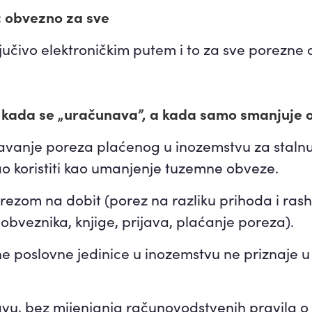
: obvezno za sve
ljučivo elektroničkim putem i to za sve porezne 
e kada se „uračunava”, a kada samo smanjuje 
navanje poreza plaćenog u inozemstvu za stalnu 
ao koristiti kao umanjenje tuzemne obveze.
rezom na dobit (porez na razliku prihoda i rash
obveznika, knjige, prijava, plaćanje poreza).
e poslovne jedinice u inozemstvu ne priznaje u 
avu, bez mijenjanja računovodstvenih pravila o