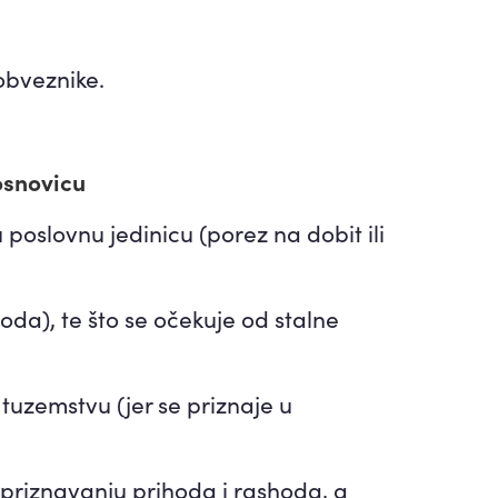
obveznike.
osnovicu
poslovnu jedinicu (porez na dobit ili
oda), te što se očekuje od stalne
tuzemstvu (jer se priznaje u
 priznavanju prihoda i rashoda, a