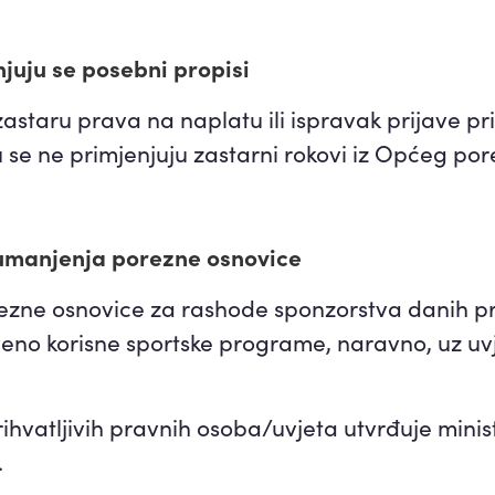
juju se posebni propisi
astaru prava na naplatu ili ispravak prijave pr
u se ne primjenjuju zastarni rokovi iz Općeg p
umanjenja porezne osnovice
zne osnovice za rashode sponzorstva danih p
veno korisne sportske programe, naravno, uz uv
hvatljivih pravnih osoba/uvjeta utvrđuje minis
.