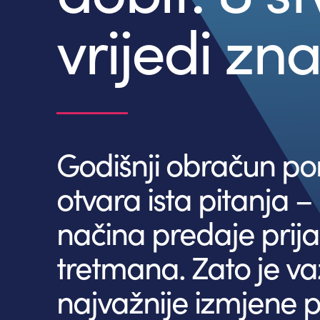
vrijedi zna
Godišnji obračun po
otvara ista pitanja 
načina predaje prij
tretmana. Zato je v
najvažnije izmjene p