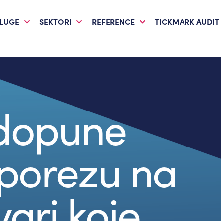
LUGE
SEKTORI
REFERENCE
TICKMARK AUDIT
 dopune
porezu na
vari koje