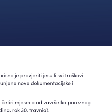
no je provjeriti jesu li svi troškovi
spunjene nove dokumentacijske i
od četiri mjeseca od završetka poreznog
ina, rok 30. travnja).