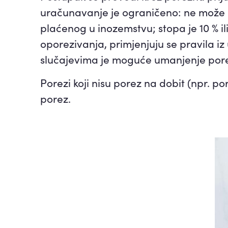
uračunavanje je ograničeno: ne može b
plaćenog u inozemstvu; stopa je 10 % il
oporezivanja, primjenjuju se pravila i
slučajevima je moguće umanjenje porez
Porezi koji nisu porez na dobit (npr. 
porez.