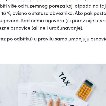
iti više od tuzemnog poreza koji otpada na taj
i 18 %, ovisno o statusu obveznika. Ako pak pos
z ugovora. Kad nema ugovora (ili porez nije ut
ne osnovice (ali ne i uračunavanje).
porez po odbitku) u pravilu samo umanjuju osnovi