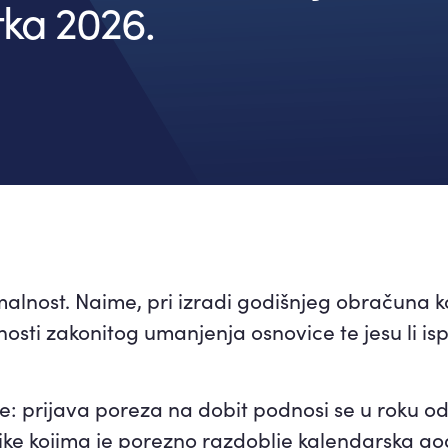
tka 2026.
nost. Naime, pri izradi godišnjeg obračuna koris
ćnosti zakonitog umanjenja osnovice te jesu li i
ove: prijava poreza na dobit podnosi se u roku 
ike kojima je porezno razdoblje kalendarska god