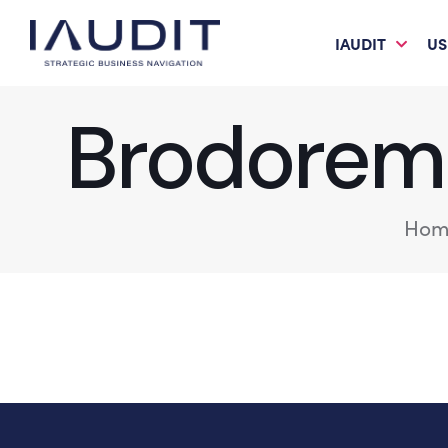
IAUDIT
US
Brodoremo
Hom