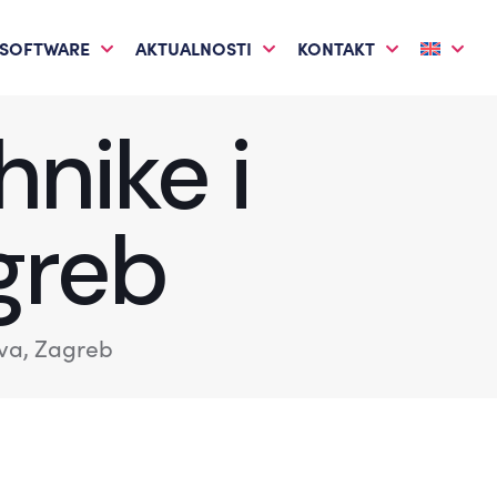
 SOFTWARE
AKTUALNOSTI
KONTAKT
hnike i
greb
tva, Zagreb