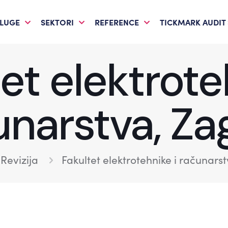
LUGE
SEKTORI
REFERENCE
TICKMARK AUDIT
et elektrote
unarstva, Za
Revizija
Fakultet elektrotehnike i računars