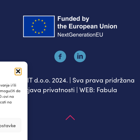
© IAUDIT d.o.o. 2024. | Sva prava pridržana
anje i/ili
Izjava privatnosti
| WEB:
Fabula
omogućiti da
D-ovi na
cati na
ostavke