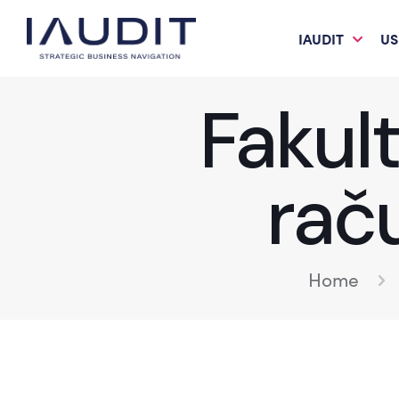
IAUDIT
US
Fakult
rač
Home