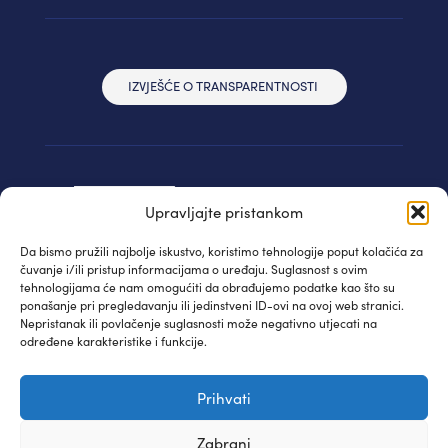
IZVJEŠĆE O TRANSPARENTNOSTI
Upravljajte pristankom
Da bismo pružili najbolje iskustvo, koristimo tehnologije poput kolačića za
čuvanje i/ili pristup informacijama o uređaju. Suglasnost s ovim
tehnologijama će nam omogućiti da obrađujemo podatke kao što su
ponašanje pri pregledavanju ili jedinstveni ID-ovi na ovoj web stranici.
Nepristanak ili povlačenje suglasnosti može negativno utjecati na
određene karakteristike i funkcije.
© IAUDIT d.o.o. 2024. | Sva prava pridržana
Prihvati
Izjava privatnosti
| WEB:
Fabula
Zabrani