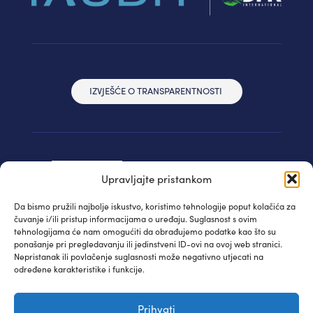
IZVJEŠĆE O TRANSPARENTNOSTI
Upravljajte pristankom
Da bismo pružili najbolje iskustvo, koristimo tehnologije poput kolačića za
čuvanje i/ili pristup informacijama o uređaju. Suglasnost s ovim
tehnologijama će nam omogućiti da obrađujemo podatke kao što su
ponašanje pri pregledavanju ili jedinstveni ID-ovi na ovoj web stranici.
Nepristanak ili povlačenje suglasnosti može negativno utjecati na
određene karakteristike i funkcije.
© IAUDIT d.o.o. 2024. | Sva prava pridržana
Prihvati
Izjava privatnosti
| WEB:
Fabula