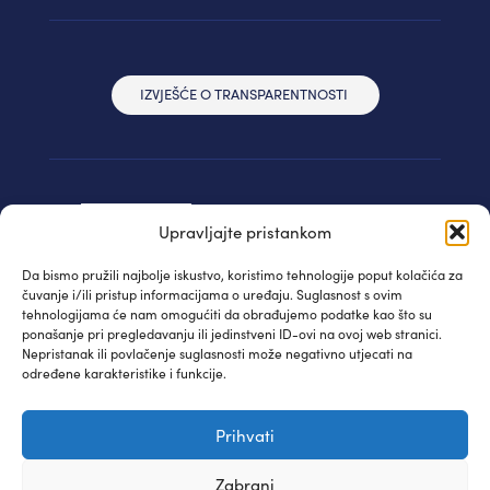
IZVJEŠĆE O TRANSPARENTNOSTI
Upravljajte pristankom
Da bismo pružili najbolje iskustvo, koristimo tehnologije poput kolačića za
čuvanje i/ili pristup informacijama o uređaju. Suglasnost s ovim
tehnologijama će nam omogućiti da obrađujemo podatke kao što su
ponašanje pri pregledavanju ili jedinstveni ID-ovi na ovoj web stranici.
Nepristanak ili povlačenje suglasnosti može negativno utjecati na
određene karakteristike i funkcije.
© IAUDIT d.o.o. 2024. | Sva prava pridržana
Prihvati
Izjava privatnosti
| WEB:
Fabula
Zabrani