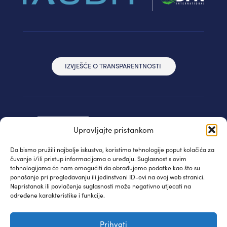
IZVJEŠĆE O TRANSPARENTNOSTI
Upravljajte pristankom
Da bismo pružili najbolje iskustvo, koristimo tehnologije poput kolačića za
čuvanje i/ili pristup informacijama o uređaju. Suglasnost s ovim
tehnologijama će nam omogućiti da obrađujemo podatke kao što su
ponašanje pri pregledavanju ili jedinstveni ID-ovi na ovoj web stranici.
Nepristanak ili povlačenje suglasnosti može negativno utjecati na
određene karakteristike i funkcije.
© IAUDIT d.o.o. 2024. | Sva prava pridržana
Prihvati
Izjava privatnosti
| WEB:
Fabula