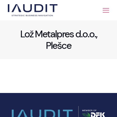
Lož Metalpres d.o.o.,
Plešce