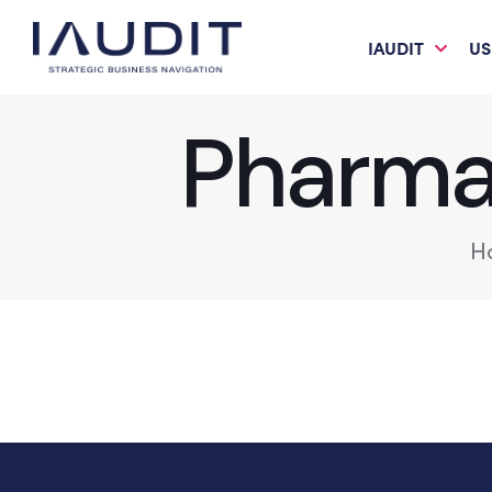
IAUDIT
US
Pharma 
H