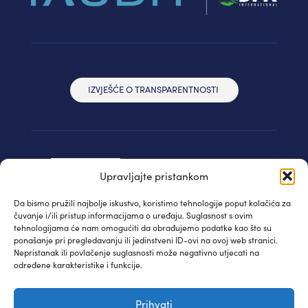
IZVJEŠĆE O TRANSPARENTNOSTI
Upravljajte pristankom
Da bismo pružili najbolje iskustvo, koristimo tehnologije poput kolačića za
čuvanje i/ili pristup informacijama o uređaju. Suglasnost s ovim
tehnologijama će nam omogućiti da obrađujemo podatke kao što su
ponašanje pri pregledavanju ili jedinstveni ID-ovi na ovoj web stranici.
Nepristanak ili povlačenje suglasnosti može negativno utjecati na
određene karakteristike i funkcije.
© IAUDIT d.o.o. 2024. | Sva prava pridržana
Prihvati
Izjava privatnosti
| WEB:
Fabula