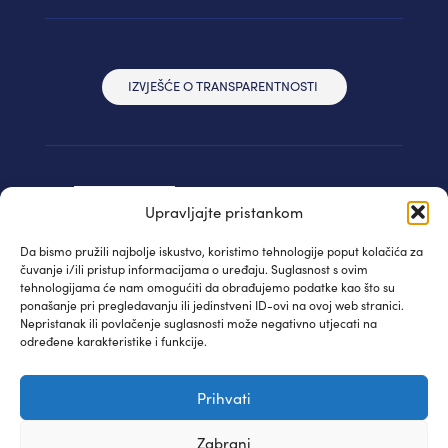
IZVJEŠĆE O TRANSPARENTNOSTI
Upravljajte pristankom
Da bismo pružili najbolje iskustvo, koristimo tehnologije poput kolačića za
čuvanje i/ili pristup informacijama o uređaju. Suglasnost s ovim
tehnologijama će nam omogućiti da obrađujemo podatke kao što su
ponašanje pri pregledavanju ili jedinstveni ID-ovi na ovoj web stranici.
Nepristanak ili povlačenje suglasnosti može negativno utjecati na
određene karakteristike i funkcije.
© IAUDIT d.o.o. 2024. | Sva prava pridržana
Prihvati
Izjava privatnosti
| WEB:
Fabula
Zabrani