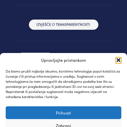
IZVJEŠĆE O TRANSPARENTNOSTI
Upravljajte pristankom
Da bismo pružili najbolje iskustvo, koristimo tehnologije poput kolačića za
čuvanje i/ili pristup informacijama o uređaju. Suglasnost s ovim
tehnologijama će nam omogućiti da obrađujemo podatke kao što su
ponašanje pri pregledavanju ili jedinstveni ID-ovi na ovoj web stranici.
Nepristanak ili povlačenje suglasnosti može negativno utjecati na
određene karakteristike i funkcije.
© IAUDIT d.o.o. 2024. | Sva prava pridržana
Prihvati
Izjava privatnosti
| WEB:
Fabula
Zabrani