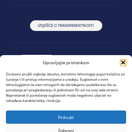
IZVJEŠĆE O TRANSPARENTNOSTI
Upravljajte pristankom
Da bismo pružili najbolje iskustvo, koristimo tehnologije poput kolačića za
čuvanje i/ili pristup informacijama o uređaju. Suglasnost s ovim
tehnologijama će nam omogućiti da obrađujemo podatke kao što su
ponašanje pri pregledavanju ili jedinstveni ID-ovi na ovoj web stranici.
Nepristanak ili povlačenje suglasnosti može negativno utjecati na
određene karakteristike i funkcije.
© IAUDIT d.o.o. 2024. | Sva prava pridržana
Prihvati
Izjava privatnosti
| WEB:
Fabula
Zabrani