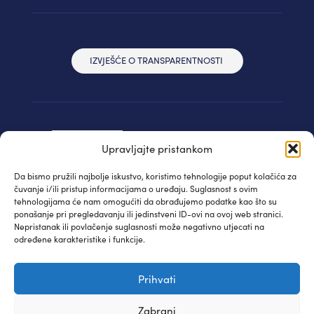
IZVJEŠĆE O TRANSPARENTNOSTI
Upravljajte pristankom
Da bismo pružili najbolje iskustvo, koristimo tehnologije poput kolačića za
čuvanje i/ili pristup informacijama o uređaju. Suglasnost s ovim
tehnologijama će nam omogućiti da obrađujemo podatke kao što su
ponašanje pri pregledavanju ili jedinstveni ID-ovi na ovoj web stranici.
Nepristanak ili povlačenje suglasnosti može negativno utjecati na
određene karakteristike i funkcije.
© IAUDIT d.o.o. 2024. | Sva prava pridržana
Prihvati
Izjava privatnosti
| WEB:
Fabula
Zabrani