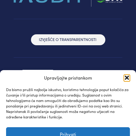
IZVJEŠĆE O TRANSPARENTNOSTI
Upravljajte pristankom
Da bismo pružili najbolje iskustvo, koristimo tehnologije poput kolačića za
čuvanje i/ili pristup informacijama o uređaju. Suglasnost s ovim
tehnologijama će nam omogućiti da obrađujemo podatke kao što su
ponašanje pri pregledavanju ili jedinstveni ID-ovi na ovoj web stranici.
Nepristanak ili povlačenje suglasnosti može negativno utjecati na
određene karakteristike i funkcije.
© IAUDIT d.o.o. 2024. | Sva prava pridržana
Prihvati
Izjava privatnosti
| WEB:
Fabula