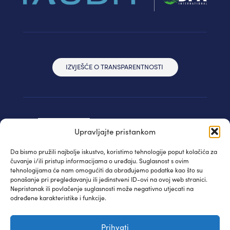
IZVJEŠĆE O TRANSPARENTNOSTI
Upravljajte pristankom
Da bismo pružili najbolje iskustvo, koristimo tehnologije poput kolačića za
čuvanje i/ili pristup informacijama o uređaju. Suglasnost s ovim
tehnologijama će nam omogućiti da obrađujemo podatke kao što su
ponašanje pri pregledavanju ili jedinstveni ID-ovi na ovoj web stranici.
Nepristanak ili povlačenje suglasnosti može negativno utjecati na
određene karakteristike i funkcije.
© IAUDIT d.o.o. 2024. | Sva prava pridržana
Prihvati
Izjava privatnosti
| WEB:
Fabula