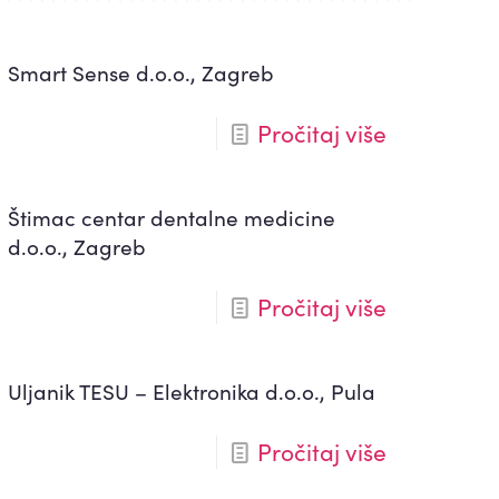
Smart Sense d.o.o., Zagreb
Pročitaj više
Štimac centar dentalne medicine
d.o.o., Zagreb
Pročitaj više
Uljanik TESU – Elektronika d.o.o., Pula
Pročitaj više