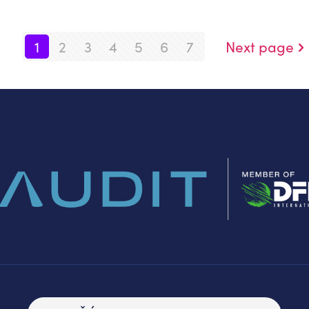
1
2
3
4
5
6
7
Next page