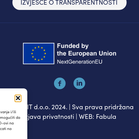
IZVJEŠĆE O TRANSPARENTNOSTI
© IAUDIT d.o.o. 2024. | Sva prava pridržana
anje i/ili
Izjava privatnosti
| WEB:
Fabula
omogućiti da
D-ovi na
cati na