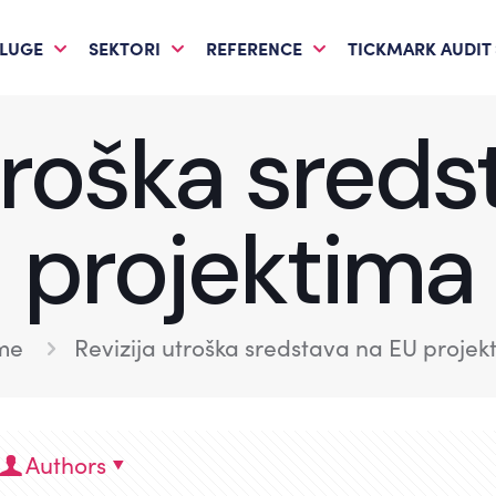
LUGE
SEKTORI
REFERENCE
TICKMARK AUDIT
troška sred
projektima
me
Revizija utroška sredstava na EU projek
Authors