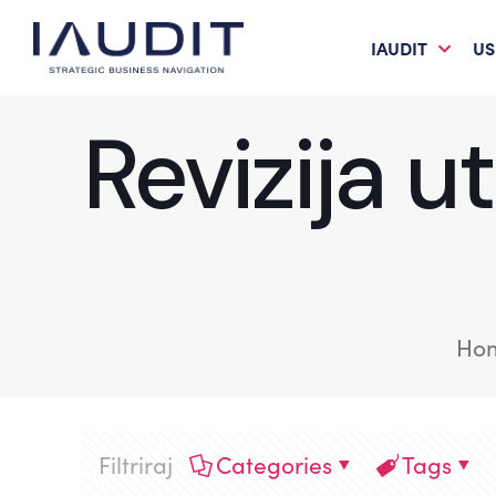
IAUDIT
US
Revizija u
Ho
Filtriraj
Categories
Tags