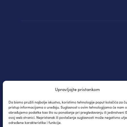
Upravljajte pristankom
Da bismo pružili najbolje iskustvo, koristimo tehnologije poput kolačića za čuv
pristup informacijama o uređaju. Suglasnost s ovim tehnologijama će nam 
obrađujemo podatke kao što su ponašanje pri pregledavanju ili jedinstveni I
ovoj web stranici. Nepristanak ili povlačenje suglasnosti može negativno utje
određene karakteristike i funkcije.