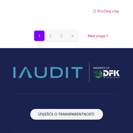
Pročitaj više
1
2
3
4
Next page
IZVJEŠĆE O TRANSPARENTNOSTI