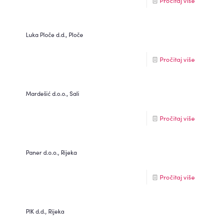
Pročitaj više
Luka Ploče d.d., Ploče
Pročitaj više
Mardešić d.o.o., Sali
Pročitaj više
Paner d.o.o., Rijeka
Pročitaj više
PIK d.d., Rijeka