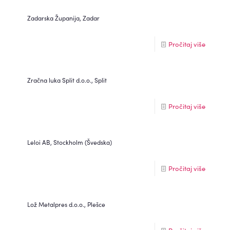
Zadarska Županija, Zadar
Pročitaj više
Zračna luka Split d.o.o., Split
Pročitaj više
Leloi AB, Stockholm (Švedska)
Pročitaj više
Lož Metalpres d.o.o., Plešce